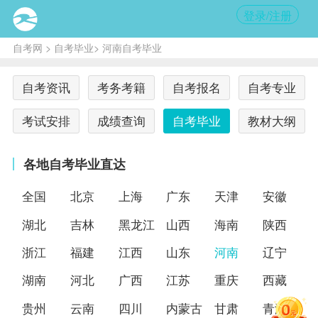
登录/注册
自考网
>
自考毕业
> 河南自考毕业
自考资讯
考务考籍
自考报名
自考专业
考试安排
成绩查询
自考毕业
教材大纲
各地自考毕业直达
全国
北京
上海
广东
天津
安徽
湖北
吉林
黑龙江
山西
海南
陕西
浙江
福建
江西
山东
河南
辽宁
湖南
河北
广西
江苏
重庆
西藏
贵州
云南
四川
内蒙古
甘肃
青海