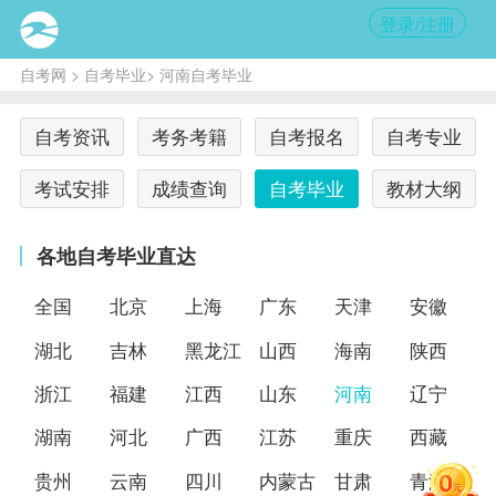
登录/注册
自考网
>
自考毕业
> 河南自考毕业
自考资讯
考务考籍
自考报名
自考专业
考试安排
成绩查询
自考毕业
教材大纲
各地自考毕业直达
全国
北京
上海
广东
天津
安徽
湖北
吉林
黑龙江
山西
海南
陕西
浙江
福建
江西
山东
河南
辽宁
湖南
河北
广西
江苏
重庆
西藏
贵州
云南
四川
内蒙古
甘肃
青海