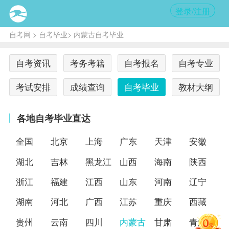
登录/注册
自考网
>
自考毕业
> 内蒙古自考毕业
自考资讯
考务考籍
自考报名
自考专业
考试安排
成绩查询
自考毕业
教材大纲
各地自考毕业直达
全国
北京
上海
广东
天津
安徽
湖北
吉林
黑龙江
山西
海南
陕西
浙江
福建
江西
山东
河南
辽宁
湖南
河北
广西
江苏
重庆
西藏
贵州
云南
四川
内蒙古
甘肃
青海