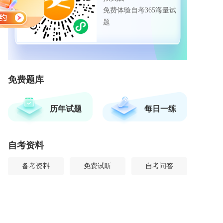
免费体验自考365海量试
题
免费题库
历年试题
每日一练
自考资料
备考资料
免费试听
自考问答