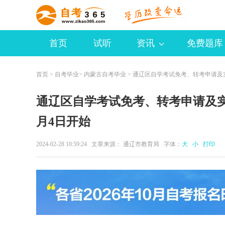
首页
试听
资讯
免费题库
首页
>
自考毕业
>
内蒙古自考毕业
> 通辽区自学考试免考、转考申请及
通辽区自学考试免考、转考申请及
月4日开始
2024-02-28 10:59:24 文章来源： 通辽市教育局 字体：
大
小
打印