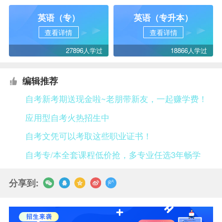
英语（专）
英语（专升本）
查看详情
查看详情
27896人学过
18866人学过
编辑推荐
自考新考期送现金啦~老朋带新友，一起赚学费！
应用型自考火热招生中
自考文凭可以考取这些职业证书！
自考专/本全套课程低价抢，多专业任选3年畅学
分享到: