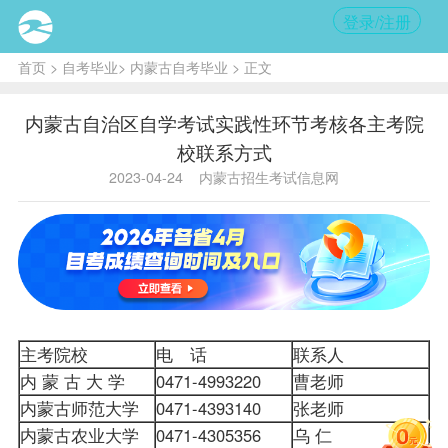
登录/注册
首页
>
自考毕业
>
内蒙古自考毕业
> 正文
内蒙古自治区自学考试实践性环节考核各主考院
校联系方式
2023-04-24
内蒙古招生考试信息网
主考院校
电 话
联系人
内 蒙 古 大 学
0471-4993220
曹老师
内蒙古师范大学
0471-4393140
张老师
内蒙古农业大学
0471-4305356
乌 仁