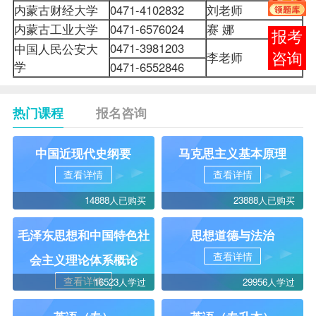
内蒙古财经大学
0471-4102832
刘老师
内蒙古工业大学
0471-6576024
赛 娜
在线
0471-3981203
中国人民公安大
李老师
客服
学
0471-6552846
热门课程
报名咨询
中国近现代史纲要
马克思主义基本原理
查看详情
查看详情
14888人已购买
23888人已购买
毛泽东思想和中国特色社
思想道德与法治
查看详情
会主义理论体系概论
查看详情
16523人学过
29956人学过