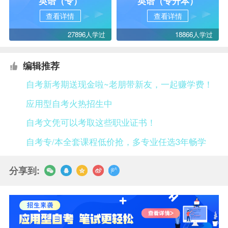
英语（专）
英语（专升本）
查看详情
查看详情
27896人学过
18866人学过
编辑推荐
自考新考期送现金啦~老朋带新友，一起赚学费！
应用型自考火热招生中
自考文凭可以考取这些职业证书！
自考专/本全套课程低价抢，多专业任选3年畅学
分享到: