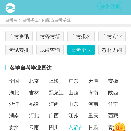
登录/注册
自考网
>
自考毕业
> 内蒙古自考毕业
自考资讯
考务考籍
自考报名
自考专业
考试安排
成绩查询
自考毕业
教材大纲
各地自考毕业直达
全国
北京
上海
广东
天津
安徽
湖北
吉林
黑龙江
山西
海南
陕西
浙江
福建
江西
山东
河南
辽宁
湖南
河北
广西
江苏
重庆
西藏
贵州
云南
四川
内蒙古
甘肃
青海