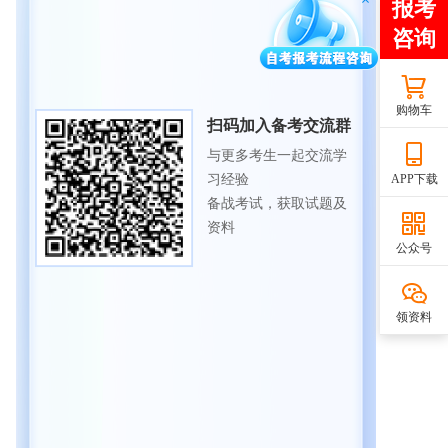
购物车
扫码加入备考交流群
与更多考生一起交流学
习经验
APP下载
备战考试，获取试题及
资料
公众号
领资料