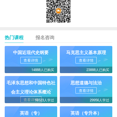
热门课程
报名咨询
中国近现代史纲要
马克思主义基本原理
查看详情
查看详情
14888人已购买
23888人已购买
毛泽东思想和中国特色社
思想道德与法治
查看详情
会主义理论体系概论
查看详情
16523人学过
29956人学过
英语（专）
英语（专升本）