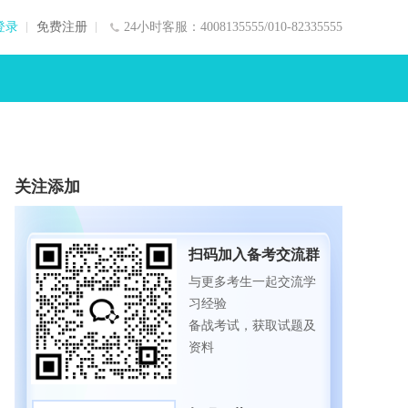
登录
免费注册
24小时客服：4008135555/010-82335555
关注添加
扫码加入备考交流群
与更多考生一起交流学
习经验
备战考试，获取试题及
资料