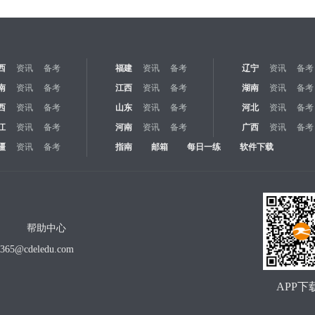
西
资讯
备考
福建
资讯
备考
辽宁
资讯
备考
南
资讯
备考
江西
资讯
备考
湖南
资讯
备考
西
资讯
备考
山东
资讯
备考
河北
资讯
备考
江
资讯
备考
河南
资讯
备考
广西
资讯
备考
疆
资讯
备考
指南
邮箱
每日一练
软件下载
帮助中心
o365@cdeledu.com
APP下