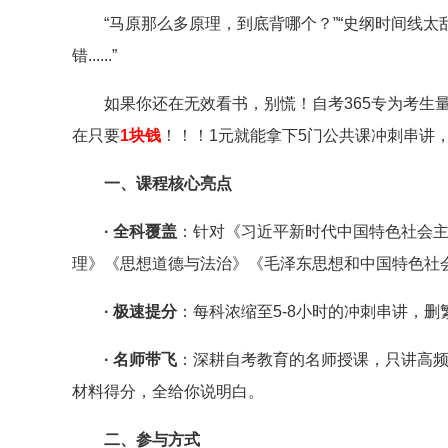
“马原那么多原理，到底背哪个？”“史纲时间线太
错......”
如果你还在无效看书，别慌！
自考365专为考生
在只要
1块钱
！！！
1元就能拿下5门公共课冲刺串讲
一、课程核心亮点
· 全科覆盖
：针对《习近平新时代中国特色社会
理》《思想道德与法治》《毛泽东思想和中国特色社
· 极速提分
：每科浓缩至5-8小时的冲刺串讲，
· 名师带飞
：深耕自考教育的名师授课，只讲高
材料得分，全给你说明白。
二、
参与方式