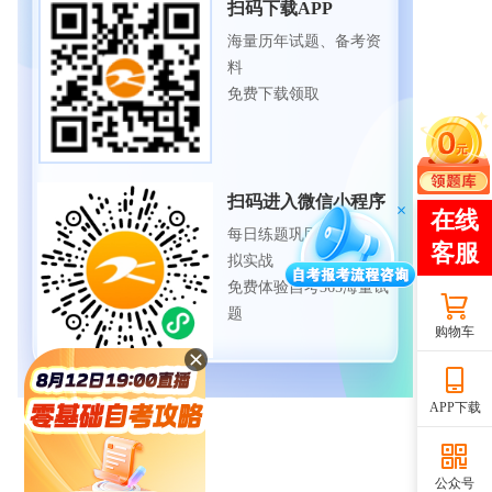
扫码下载APP
海量历年试题、备考资
料
免费下载领取
扫码进入微信小程序
每日练题巩固、考前模
拟实战
免费体验自考365海量试
题
购物车
APP下载
公众号