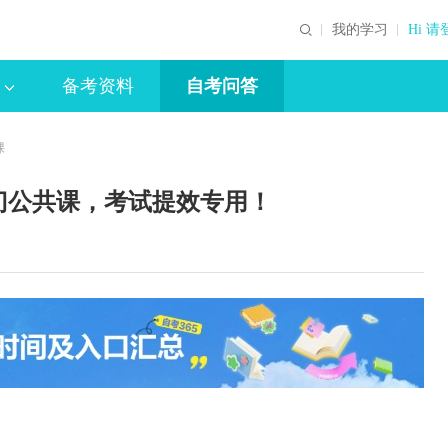
我的学习
Hi 请
备考资料
自考问答
课
5门公共课，考试提效专用！