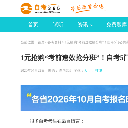
首页
试听
资讯
免费题库
当前位置：
首页
>
备考资料
> 1元抢购“考前速效抢分班”！自考5门公共
1元抢购“考前速效抢分班”！自考
2026年04月22日 来源：
自考365
字体：
大
小
打印
很多自考考生在后台留言：