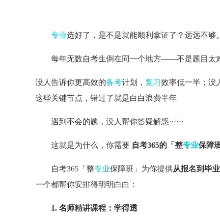
专业
选好了，是不是就能顺利拿证了？远远不够
每年无数自考生倒在同一个地方——不是题目太
没人告诉你更高效的
备考
计划，
复习
效率低一半；没
这些关键节点，错过了就是白白浪费半年
遇到不会的题，没人帮你答疑解惑······
这就是为什么，你需要
自考365的「整
专业
保障
自考365「整
专业
保障班」为你提供
从报名到毕业
一个都帮你安排得明明白白：
1. 名师精讲课程：学得透