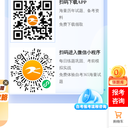
扫码下载APP
海量历年试题、备考资
料
免费下载领取
扫码进入微信小程序
每日练题巩固、考前模
拟实战
免费体验自考365海量试
题
购物车