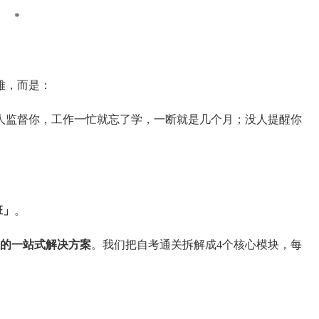
*
。
难，而是：
人监督你，工作一忙就忘了学，一断就是几个月；没人提醒你
班」
。
的一站式解决方案
。我们把自考通关拆解成4个核心模块，每