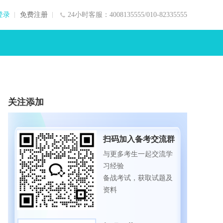
登录
免费注册
24小时客服：4008135555/010-82335555
关注添加
扫码加入备考交流群
与更多考生一起交流学
习经验
备战考试，获取试题及
资料