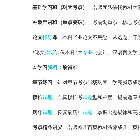
基础学习班（巩固考点）
：名师团队依托教材大
冲刺串讲班（重点突破）
：考前划重点，核心考
论文
指导
课
：本科毕业论文不用愁，从选题、开
*论文
指导
课仅本科4大
专业
（会计、汉语言文学
2. 学习
资料
：刷得准
章节练习
：针对章节考点当场巩固，学完就形成
模拟
试题
：全真模拟考
试题
型和难度，提前适应
历年
试题
：反复刷历年
试题
，掌握出题规律和高
考点精华讲义
：名师将几百页教材浓缩成几十页