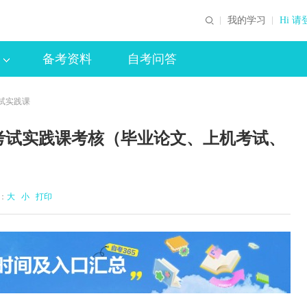
我的学习
Hi 请
备考资料
自考问答
考试实践课
学考试实践课考核（毕业论文、上机考试、
体：
大
小
打印