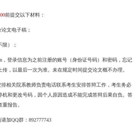
00
前提交以下材料：
业论文电子稿；
不限）；
aexam.cn，登录信息为之前注册的账号（身份证号码）和密码，忘记
上传，以最后一次为准。未在规定时间提交论文概不办理。
安排相关院系教师负责电话联系考生安排答辩工作，考生务必
停机和更改号码，因个人原因造成不能完成答辩后果自负。答
查重报告。
QQ群：892777743