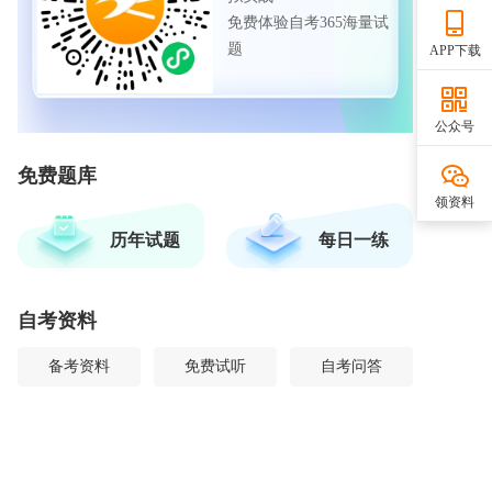
免费体验自考365海量试
题
APP下载
公众号
免费题库
领资料
历年试题
每日一练
自考资料
备考资料
免费试听
自考问答