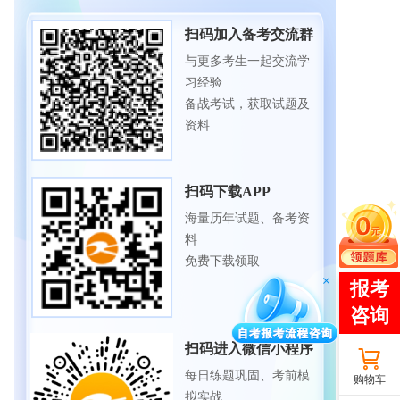
扫码加入备考交流群
与更多考生一起交流学
习经验
备战考试，获取试题及
资料
扫码下载APP
海量历年试题、备考资
料
免费下载领取
扫码进入微信小程序
每日练题巩固、考前模
购物车
拟实战