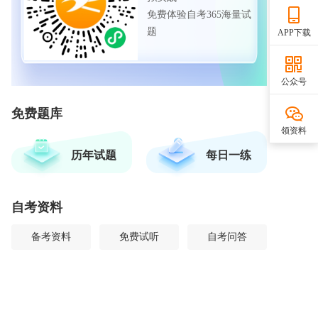
免费体验自考365海量试
题
APP下载
公众号
免费题库
领资料
历年试题
每日一练
自考资料
备考资料
免费试听
自考问答