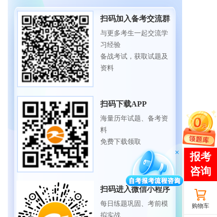
扫码加入备考交流群
与更多考生一起交流学
习经验
备战考试，获取试题及
资料
扫码下载APP
海量历年试题、备考资
料
免费下载领取
扫码进入微信小程序
每日练题巩固、考前模
购物车
拟实战