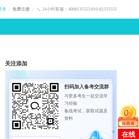
登录
免费注册
24小时客服：4008135555/010-82335555
关注添加
扫码加入备考交流群
与更多考生一起交流学
习经验
备战考试，获取试题及
资料