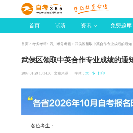
首页
试听
资讯
免费题库
首页
>
考务考籍
>
四川考务考籍
> 武侯区领取中英合作专业成绩的通知
武侯区领取中英合作专业成绩的通
2007-01-29 10:34:00 文章来源： 字体：
大
小
打印
各位考生：