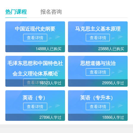
热门课程
报名咨询
中国近现代史纲要
马克思主义基本原理
查看详情
查看详情
14888人已购买
23888人已购买
毛泽东思想和中国特色社
思想道德与法治
查看详情
会主义理论体系概论
查看详情
16523人学过
29956人学过
英语（专）
英语（专升本）
查看详情
查看详情
27896人学过
18866人学过