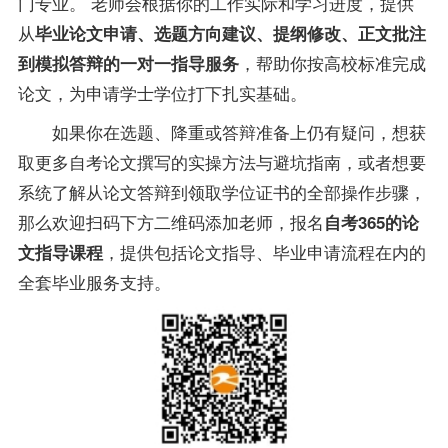
门
专业
。 老师会根据你的工作实际和学习进度，提供
从
毕业论文申请、选题方向建议、提纲修改、正文批注
，帮助你按高校标准完成
到模拟答辩的一对一
指导
服务
论文，为申请学士学位打下扎实基础。
如果你在选题、
降重或答辩准备上仍有疑问，想获
取更多自考论文撰写的实操方法与避坑指南，或者想要
系统了解从论文答辩到领取学位证书的全部操作步骤，
那么欢迎扫码下方二维码添加老师，报名
自考365的论
，提供包括论文
指导
、毕业申请流程在内的
文
指导
课程
全套毕业服务支持。