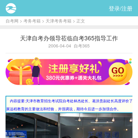
登录/注册
自考网
>
考务考籍
>
天津考务考籍
> 正文
天津自考办领导莅临自考365指导工作
2006-04-04
自考365
内容提要:
天津市教育招生考试院自考处林杰处长、葛洪贵副处长高度评价了自考
展远程教育的主要做法和经验，并强调说，期待今后进一步加强合作。