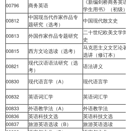
《新编剑桥商务英语
00796
商务英语
学生用书》（初级）
中国现当代作家作品专
00812
中国现代散文史
题研究（选考）
二十世纪欧美文学简
00813
外国作家作品专题研究
史
马克思主义文艺论著
00815
西方文论选读（选考）
选讲（修订本）
现代汉语语法研究（选
00821
语法讲义
考）
00830
现代语言学（A）
现代语言学
00832
英语词汇学
英语词汇学
00833
外语教学法（A）
外语教学法
00836
英语科技文选
英语科技文选
00837
旅游英语选读（B）
旅游英语选读