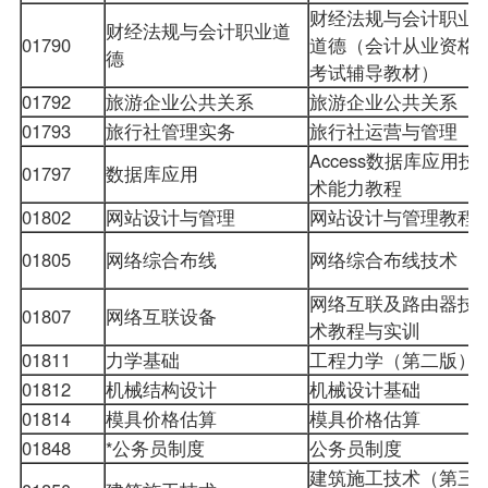
财经法规与会计职业
财经法规与会计职业道
01790
道德（会计从业资格
德
考试辅导教材）
01792
旅游企业公共关系
旅游企业公共关系
01793
旅行社管理实务
旅行社运营与管理
Access数据库应用技
01797
数据库应用
术能力教程
01802
网站设计与管理
网站设计与管理教程
01805
网络综合布线
网络综合布线技术
网络互联及路由器技
01807
网络互联设备
术教程与实训
01811
力学基础
工程力学（第二版）
01812
机械结构设计
机械设计基础
01814
模具价格估算
模具价格估算
01848
*公务员制度
公务员制度
建筑施工技术（第三