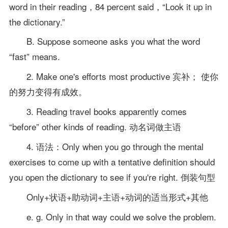
word in their reading，84 percent said，“Look it up in
the dictionary.”
B. Suppose someone asks you what the word
“fast” means.
2. Make one's efforts most productive 宾补； 使你
的努力变得有成效。
3. Reading travel books apparently comes
“before” other kinds of reading. 动名词做主语
4. 语法：Only when you go through the mental
exercises to come up with a tentative definition should
you open the dictionary to see if you're right. 倒装句型
Only+状语+助动词+主语+动词的适当形式+其他
e. g. Only in that way could we solve the problem.