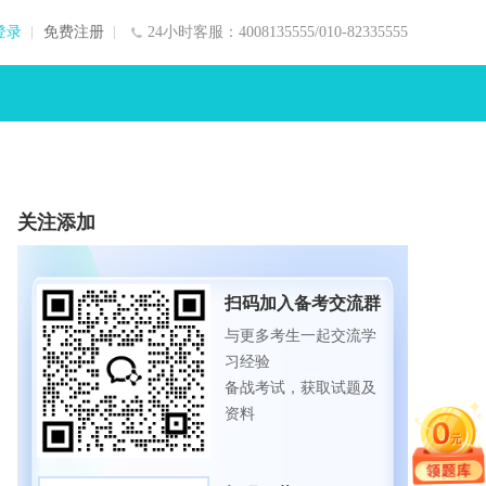
登录
免费注册
24小时客服：4008135555/010-82335555
关注添加
扫码加入备考交流群
与更多考生一起交流学
习经验
备战考试，获取试题及
资料