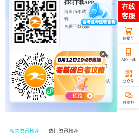
扫码下载APP
海量历年试题、备考资
料
免费下载领取
购物车
扫码进入微信小程序
APP下载
每日练题巩固、考前模
拟实战
公众号
免费体验自考365海量试
题
领资料
相关资讯推荐
热门资讯推荐