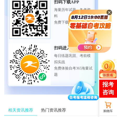
扫码下载APP
海量历年试题、备考资
料
免费下载领取
扫码进入微信小程序
每日练题巩固、考前模
拟实战
免费体验自考365海量试
题
相关资讯推荐
热门资讯推荐
购物车