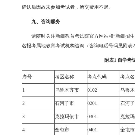
确认后因故未参加考试者，所交费用不退。
九、咨询服务
请随时关注新疆教育考试院官方网站和“新疆招生
名报考属地教育考试机构咨询（咨询电话号码见附表
附表1 自学
序号
考区名称
考点代码
考点名
1
乌鲁木齐市
0102
乌鲁木
2
石河子市
0201
石河子
3
克拉玛依市
0301
克拉玛
4
奎屯市
0401
奎屯市