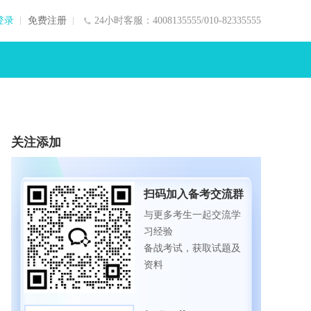
登录
免费注册
24小时客服：4008135555/010-82335555
关注添加
扫码加入备考交流群
与更多考生一起交流学
习经验
备战考试，获取试题及
资料