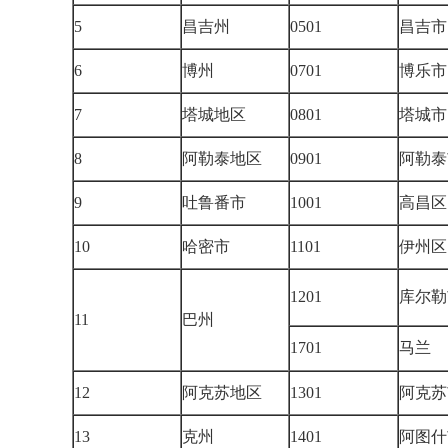
5
昌吉州
0501
昌吉市
6
博州
0701
博乐市
7
塔城地区
0801
塔城市
8
阿勒泰地区
0901
阿勒泰
9
吐鲁番市
1001
高昌区
10
哈密市
1101
伊州区
1201
库尔勒
11
巴州
1701
马兰
12
阿克苏地区
1301
阿克苏
13
克州
1401
阿图什