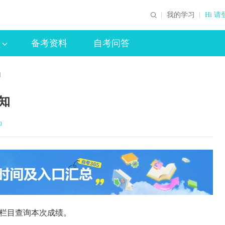
我的学习
Hi 请
备考资料
自考问答
知
知
印
”栏目查询本次成绩。