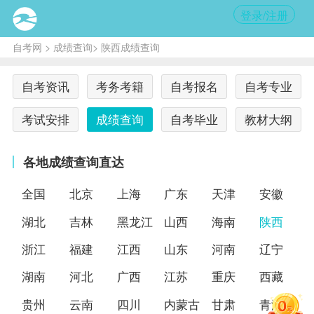
登录/注册
自考网
>
成绩查询
> 陕西成绩查询
自考资讯
考务考籍
自考报名
自考专业
考试安排
成绩查询
自考毕业
教材大纲
各地成绩查询直达
全国
北京
上海
广东
天津
安徽
湖北
吉林
黑龙江
山西
海南
陕西
浙江
福建
江西
山东
河南
辽宁
湖南
河北
广西
江苏
重庆
西藏
贵州
云南
四川
内蒙古
甘肃
青海