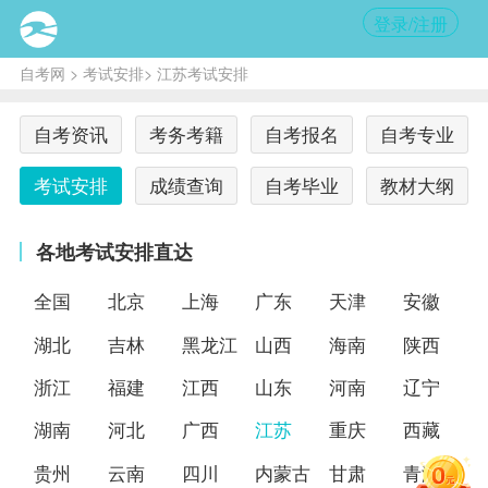
登录/注册
自考网
>
考试安排
> 江苏考试安排
自考资讯
考务考籍
自考报名
自考专业
考试安排
成绩查询
自考毕业
教材大纲
各地考试安排直达
全国
北京
上海
广东
天津
安徽
湖北
吉林
黑龙江
山西
海南
陕西
浙江
福建
江西
山东
河南
辽宁
湖南
河北
广西
江苏
重庆
西藏
贵州
云南
四川
内蒙古
甘肃
青海