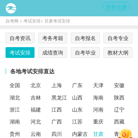
登录/注册
自考网
>
考试安排
> 甘肃考试安排
自考资讯
考务考籍
自考报名
自考专业
考试安排
成绩查询
自考毕业
教材大纲
各地考试安排直达
全国
北京
上海
广东
天津
安徽
湖北
吉林
黑龙江
山西
海南
陕西
浙江
福建
江西
山东
河南
辽宁
湖南
河北
广西
江苏
重庆
西藏
贵州
云南
四川
内蒙古
甘肃
青海