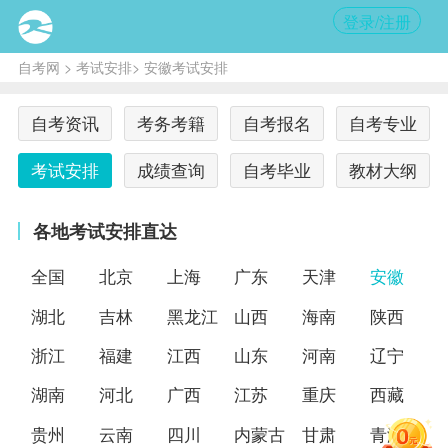
登录/注册
自考网
>
考试安排
> 安徽考试安排
自考资讯
考务考籍
自考报名
自考专业
考试安排
成绩查询
自考毕业
教材大纲
各地考试安排直达
全国
北京
上海
广东
天津
安徽
湖北
吉林
黑龙江
山西
海南
陕西
浙江
福建
江西
山东
河南
辽宁
湖南
河北
广西
江苏
重庆
西藏
贵州
云南
四川
内蒙古
甘肃
青海