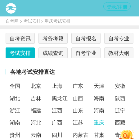
登录/注册
自考网
>
考试安排
> 重庆考试安排
自考资讯
考务考籍
自考报名
自考专业
考试安排
成绩查询
自考毕业
教材大纲
各地考试安排直达
全国
北京
上海
广东
天津
安徽
湖北
吉林
黑龙江
山西
海南
陕西
浙江
福建
江西
山东
河南
辽宁
湖南
河北
广西
江苏
重庆
西藏
贵州
云南
四川
内蒙古
甘肃
青海