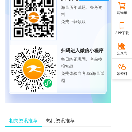
海量历年试题、备考资
购物车
料
免费下载领取
APP下载
扫码进入微信小程序
公众号
每日练题巩固、考前模
拟实战
免费体验自考365海量试
领资料
题
相关资讯推荐
热门资讯推荐