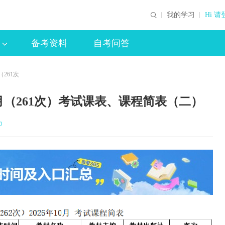
我的学习
Hi 请
备考资料
自考问答
261次
0月（261次）考试课表、课程简表（二）
印