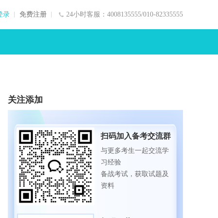
登录
免费注册
24小时客服：4008135555/010-82335555
关注添加
扫码加入备考交流群
与更多考生一起交流学
习经验
备战考试，获取试题及
资料