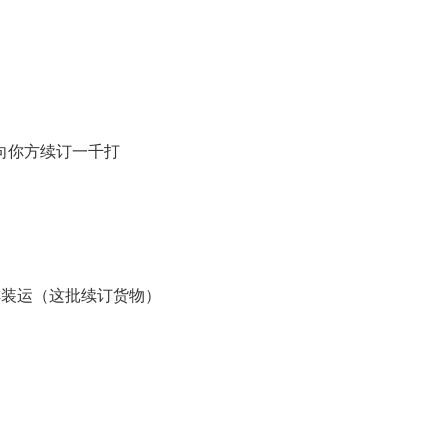
O doz. 向你方续订一千打
rder尽早安排装运（这批续订货物）