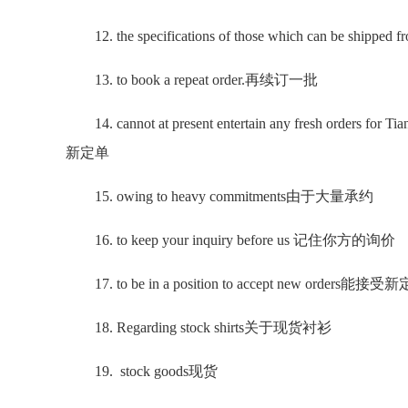
12. the specifications of those which can be
13. to book a repeat order.再续订一批
14. cannot at present entertain any fresh ord
新定单
15. owing to heavy commitments由于大量承约
16. to keep your inquiry before us 记住你方的询价
17. to be in a position to accept new orders能接受
18. Regarding stock shirts关于现货衬衫
19. stock goods现货