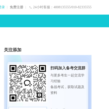
登录
免费注册
24小时客服：4008135555/010-82335555
关注添加
扫码加入备考交流群
与更多考生一起交流学
习经验
备战考试，获取试题及
资料