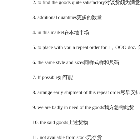
2. to find the goods quite satisfactory对该货颇为满意
3. additional quantities更多的数量
4. in this market在本地市场
5. to place with you a repeat order for 1，OO
6. the same style and sizes同样式样和尺码
7. If possible如可能
8. arrange early shipment of this repeat o
9. we are badly in need of the goods我方急需此货
10. the said goods上述货物
11. not available from stock无存货