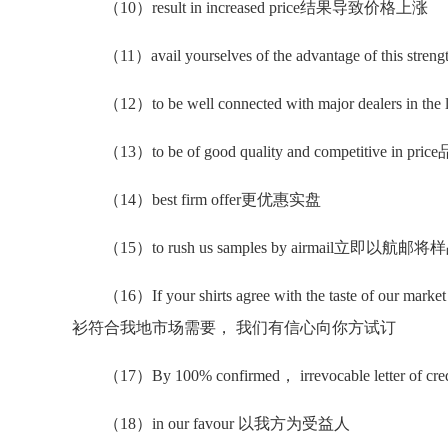
（10）result in increased price结果导致价格上涨
（11）avail yourselves of the advantage of this
（12）to be well connected with major dealers 
（13）to be of good quality and competitive
（14）best firm offer更优惠实盘
（15）to rush us samples by airmail立即以航邮
（16）If your shirts agree with the taste of our market
衫符合我地市场需要， 我们有信心向你方试订
（17）By 100% confirmed， irrevocable lette
（18）in our favour 以我方为受益人