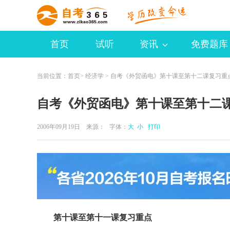
首页
试听
资讯
免费题库
当前位置：
首页
>
经济学
> 自考《外贸函电》第十课至第十二课复习重
自考《外贸函电》第十课至第十二
2006年09月19日 来源：
字体：
大
小
打印
第十课至第十一课复习重点