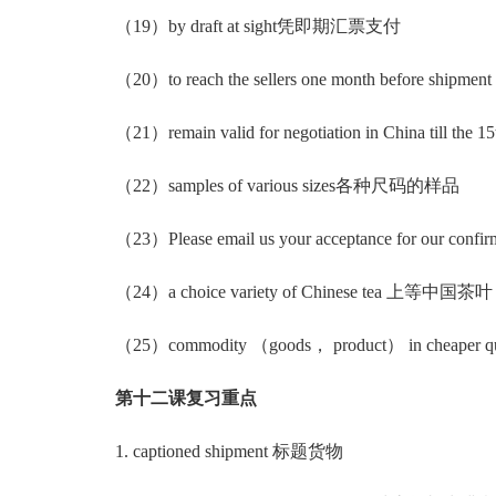
（19）by draft at sight凭即期汇票支付
（20）to reach the sellers one month before 
（21）remain valid for negotiation in China till
（22）samples of various sizes各种尺码的样品
（23）Please email us your acceptance for ou
（24）a choice variety of Chinese tea 上等中国茶叶
（25）commodity （goods， product） in cheaper 
第十二课复习重点
1. captioned shipment 标题货物