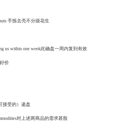
roundnuts 手拣去壳不分级花生
reaching us within one week此确盘一周内复到有效
的更好价
合适的（可接受的）递盘
bove commodities对上述两商品的需求甚殷