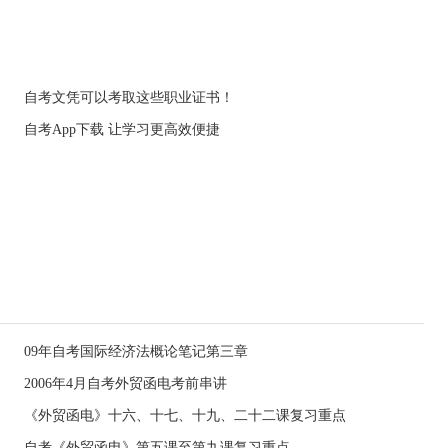
自考文凭可以考取这些职业证书！
自考App下载 让学习更高效便捷
09年自考国际经济法概论笔记第三章
2006年4月自考外贸函电考前串讲
《外贸函电》十六、十七、十九、二十二课复习重点
自考《外贸函电》第五课至第九课复习重点