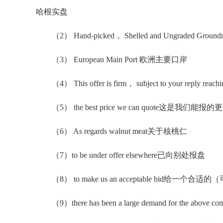
哈根实盘
（2） Hand-picked， Shelled and Ungraded G
（3） European Main Port 欧洲主要口岸
（4） This offer is firm， subject to your reply 
（5） the best price we can quote这是我们能报
（6） As regards walnut meat关于核桃仁
（7）to be under offer elsewhere已向别处报盘
（8） to make us an acceptable bid给一个
（9）there has been a large demand for the a