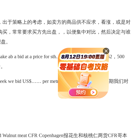
出于策略上的考虑，如卖方的商品供不应求，看涨，或是对
购买，常常要求买方先出盘，，以便集中对比，然后决定与谁
报盘。
 a price for sth.。They made a bid at US$2，500
价。
 we bid US$…… per metric ton for Green Tea.上星期我们对
uts and Walnut meat CFR Copenhagen报花生和核桃仁两货CFR哥本