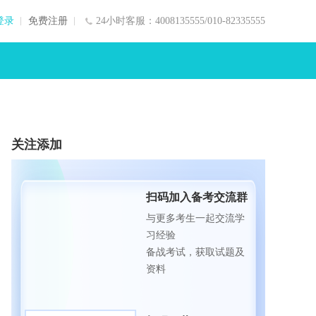
登录
免费注册
24小时客服：4008135555/010-82335555
关注添加
扫码加入备考交流群
与更多考生一起交流学
习经验
备战考试，获取试题及
资料