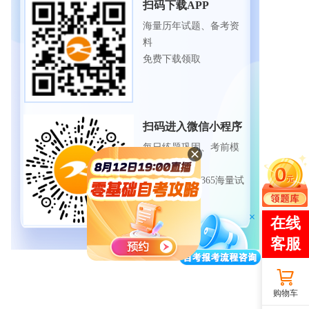
扫码下载APP
海量历年试题、备考资
料
免费下载领取
扫码进入微信小程序
每日练题巩固、考前模
拟实战
免费体验自考365海量试
题
购物车