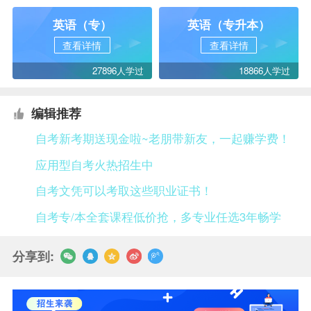
英语（专）
英语（专升本）
查看详情
查看详情
27896人学过
18866人学过
编辑推荐
自考新考期送现金啦~老朋带新友，一起赚学费！
应用型自考火热招生中
自考文凭可以考取这些职业证书！
自考专/本全套课程低价抢，多专业任选3年畅学
分享到: