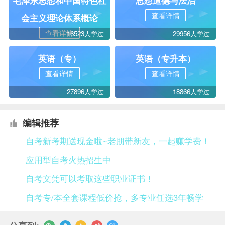
毛泽东思想和中国特色社
思想道德与法治
查看详情
会主义理论体系概论
查看详情
16523人学过
29956人学过
英语（专）
英语（专升本）
查看详情
查看详情
27896人学过
18866人学过
编辑推荐
自考新考期送现金啦~老朋带新友，一起赚学费！
应用型自考火热招生中
自考文凭可以考取这些职业证书！
自考专/本全套课程低价抢，多专业任选3年畅学