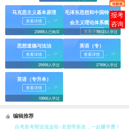
马克思主义基本原理
毛泽东思想和中国特色社
报考
查看详情
会主义理论体系概论
咨询
查看详情
23888人已购买
16523人学过
思想道德与法治
英语（专）
查看详情
查看详情
29956人学过
27896人学过
英语（专升本）
查看详情
18866人学过
编辑推荐
自考新考期送现金啦~老朋带新友，一起赚学费！