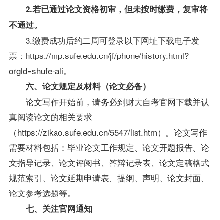
2.
若
已通过论文资格
初审，但
未按时缴费，
复审将
不通过
。
3.缴费成功后约二周可登录以下网址下载电子发
票：https://mp.sufe.edu.cn/jf/phone/history.html?
orgld=shufe-ali。
六、论文规定及材料
（论文
必备
）
论文写作开始前，请务必到财大自考官网下载并认
真阅读论文的相关要求
（https://zikao.sufe.edu.cn/5547/list.htm）。论文写作
需要材料包括：毕业论文工作规定、论文开题报告、论
文指导记录、论文评阅书、答辩记录表、论文定稿格式
规范索引、论文延期申请表、提纲、声明、论文封面、
论文参考选题等。
七、关注
官网
通知