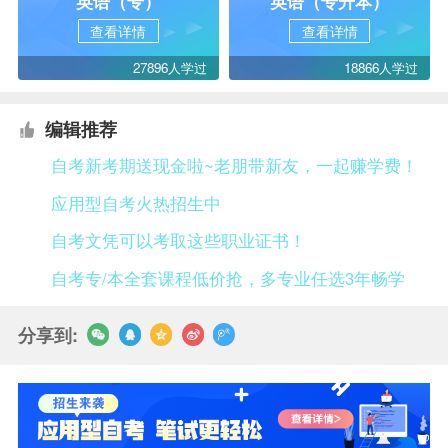
英语（专）
英语（专升本）
查看详情
查看详情
27896人学过
18866人学过
编辑推荐
自考新考期送现金啦~老朋带新友，一起赚学费！
应用型自考火热招生中
自考文凭可以考取这些职业证书！
自考专/本全套课程低价抢，多专业任选3年畅学
分享到: