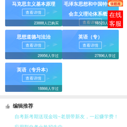
马克思主义基本原理
毛泽东思想和中国特色社
查看详情
会主义理论体系概论
报考
查看详情
23888人已购买
16523人学过
咨询
思想道德与法治
英语（专）
查看详情
查看详情
29956人学过
27896人学过
英语（专升本）
查看详情
18866人学过
编辑推荐
自考新考期送现金啦~老朋带新友，一起赚学费！
应用型自考火热招生中