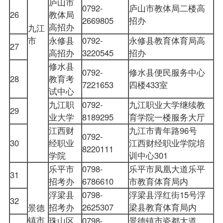
庐山市
0792-
庐山市教体局二楼高
26
教体局
2669805
招办
高招办
九江
市
永修县
0792-
永修县教育体育局高
27
高招办
3220545
招办
修水县
0792-
修水县便民服务中心
28
教育考
7221653
四楼433室
试中心
九江职
0792-
九江职业大学继续教
29
业大学
8189295
育学院一楼服务大厅
江西财
九江市青年路96号
0792-
30
经职业
江西财经职业学院培
8220111
学院
训中心301
乐平市
0798-
乐平市凤凰大道乐平
31
招考办
6786610
市教育体育局内
浮梁县
0798-
浮梁县浮红街15号浮
32
招考办
2625307
梁县教育体育局内
景德
镇市
珠山区
0798-
景德镇市瓷都大道