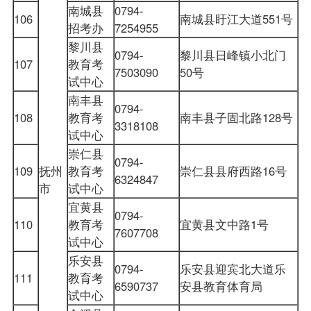
南城县
0794-
106
南城县盱江大道551号
招考办
7254955
黎川县
0794-
黎川县日峰镇小北门
107
教育考
7503090
50号
试中心
南丰县
0794-
108
教育考
南丰县子固北路128号
3318108
试中心
崇仁县
0794-
109
抚州
教育考
崇仁县县府西路16号
6324847
市
试中心
宜黄县
0794-
110
教育考
宜黄县文中路1号
7607708
试中心
乐安县
0794-
乐安县迎宾北大道乐
111
教育考
6590737
安县教育体育局
试中心