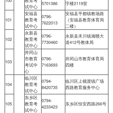
100
教育考
5701386
字楼2119室
试中心
安福县
安福县平都镇教场路
0796-
101
教育考
（安福县教育体育局
7622013
试中心
二楼）
永新县
0796-
永新县禾川镇湘赣大
102
教育考
7730460
道412号教体局
试中心
井冈山
市教育
0796-
井冈山市教育体育局
103
考试中
7163693
四楼
心
临川区
0794-
临川区上顿渡镇广场
104
教育考
8420735
西路教育服务中心
试中心
东乡区
0794-
105
教育考
东乡区恒安西路266号
4233423
试中心