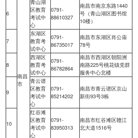
青山湖
南昌市南京东路1440
区教育
0791-
6
号（青山湖区图书馆
考试中
88610327
10楼）
心
东湖区
0791-
南昌市东湖区肖公庙
7
教育考
86735017
78号
试中心
西湖区
南昌市西湖区朝阳洲
0791-
8
教育考
南路225号桃花镇党群
86782864
试中心
服务中心北楼
南昌
青云谱
市
区教育
0791-
南昌市青云谱区京山
9
考试中
85214202
新街93号3栋
心
红谷滩
区教育
0791-
南昌市红谷滩区赣江
10
考试中
83950313
北大道1516号
心