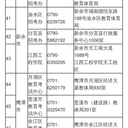
招考办
教育体育局
新余市城南团结东路
渝水区
0790-
41
188号渝水区教育体育
招考办
6239726
局
分宜县
0790-
新余市分宜县行政服
42
新余
招考办
5882192
务中心1006室
市
新余市天工南大道
江西工
0790-
1688号
43
程学院
6350295
江西工程学院天工校
区
月湖区
0701-
鹰潭市月湖区经济大
44
教育考
6250179
厦教体局930室
试中心
贵溪市
鹰潭
0701-
贵溪市（建设路）教
45
教育考
市
3325470
体局301室
试中心
余江区
0701-
鹰潭市余江区经济大
46
教育考