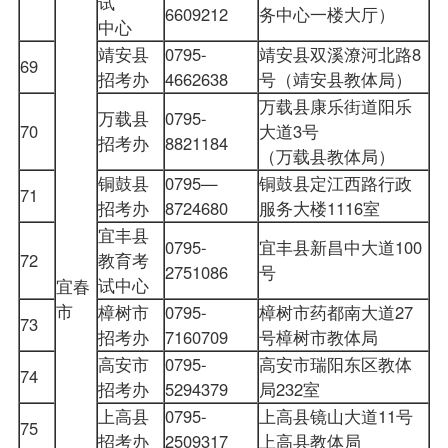
试
6609212
务中心一楼大厅）
中心
靖安县
0795-
靖安县双溪潦河北路8
69
招考办
4662638
号（靖安县教体局）
万载县康乐街道阳乐
万载县
0795-
70
大道3号
招考办
8821184
（万载县教体局）
铜鼓县
0795—
铜鼓县定江西路行政
71
招考办
8724680
服务大楼1116室
宜丰县
0795-
宜丰县新昌中大道100
72
教育考
2751086
号
试中心
宜春
市
樟树市
0795-
樟树市药都南大道27
73
招考办
7160709
号樟树市教体局
高安市
0795-
高安市瑞阳东区教体
74
招考办
5294379
局232室
上高县
0795-
上高县镜山大道11号
75
招考办
2509317
上高县教体局