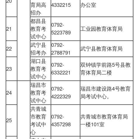
20
育局高
4332215
办公室
招办
都昌县
0792-
21
教育考
工业园教育体育局
5223789
试中心
武宁县
0792-
22
武宁县教育体育局
招考办
2788791
湖口县
0792-
双钟镇学前路5号县教
23
教育考
6332221
育体育局二楼
试中心
瑞昌市
0792-
瑞昌市建设路4号教育
24
教育考
4222329
局考试中心。
试中心
共青城
市教育
0792-
共青城市教育体育局
25
考试中
4357298
一楼101室
心