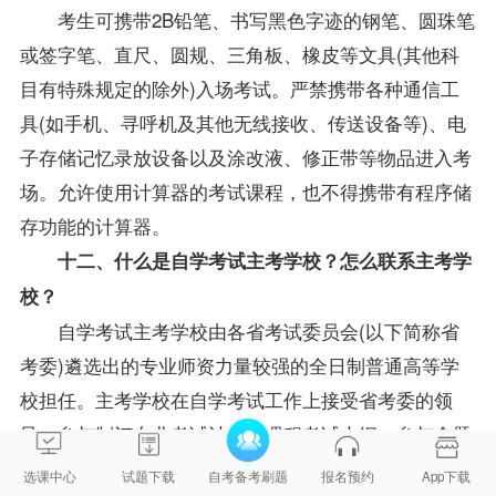
考生可携带2B铅笔、书写黑色字迹的钢笔、圆珠笔
或签字笔、直尺、圆规、三角板、橡皮等文具(其他科
目有特殊规定的除外)入场考试。严禁携带各种通信工
具(如手机、寻呼机及其他无线接收、传送设备等)、电
子存储记忆录放设备以及涂改液、修正带等物品进入考
场。允许使用计算器的考试课程，也不得携带有程序储
存功能的计算器。
十二、什么是自学考试主考学校？怎么联系主考学
校？
自学考试主考学校由各省考试委员会(以下简称省
考委)遴选出的专业师资力量较强的全日制普通高等学
校担任。主考学校在自学考试工作上接受省考委的领
导，参与制订专业考试计划和课程考试大纲，参与命题
和评卷，负责有关实践性环节课程和毕业答辩的考核，
选课中心
试题下载
自考备考刷题
报名预约
App下载