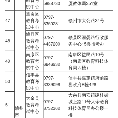
5888730
厦教体局351室
试中心
章贡区
0797-
47
教育考
赣州市大公路34号
8350281
试中心
赣县区
0797-
赣县区灌婴路行政服
48
教育考
4437200
务中心15楼招考办
试中心
南康区
南康区益民路10号
0797-
49
教育考
（南康区教育科技体
6646932
试中心
育局四楼）
信丰县
0797-
信丰县嘉定镇府前路
50
教育考
3339096
县政府B幢426
试中心
大余县南安镇建桂街
大余县
0797-
城上路11号大余教育
51
教育考
赣州
8732362
科技体育局办公楼一
试中心
市
楼