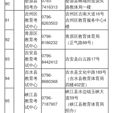
婺源县
0793-
婺源县蚺城街道源头
90
招考办
7416313
路教体局一楼
吉州区
吉州区古南大道16号
0796-
91
教育考
吉州区教育服务中心4
8263503
试中心
楼
青原区
0796-
青原区教育体育局
92
教育考
8186232
（正气路88号）
试中心
吉安县
0796-
93
教育考
吉安县白云路17号
8442412
试中心
吉水县
吉水县文化中路189号
0796-
94
教育考
（吉水县教育体育局
8680368
试中心
四楼402室）
峡江县水边镇玉峡大
峡江县
0796-
道59号
95
教育考
7187907
（峡江县教育体育局
试中心
招办）