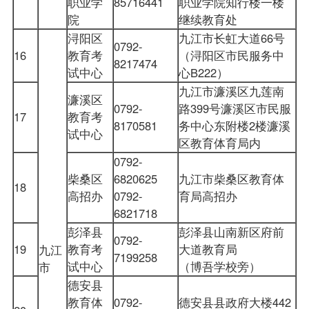
职业学
85716441
职业学院知行楼一楼
院
继续教育处
浔阳区
九江市长虹大道66号
0792-
16
教育考
（浔阳区市民服务中
8217474
试中心
心B222）
九江市濂溪区九莲南
濂溪区
0792-
路399号濂溪区市民服
17
教育考
8170581
务中心东附楼2楼濂溪
试中心
区教育体育局内
0792-
柴桑区
6820625
九江市柴桑区教育体
18
高招办
0792-
育局高招办
6821718
彭泽县
彭泽县山南新区府前
0792-
19
教育考
大道教育局
九江
7199258
试中心
（博吾学校旁）
市
德安县
教育体
0792-
德安县县政府大楼442