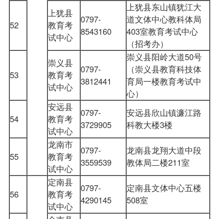
上犹县东山镇犹江大
上犹县
0797-
道文体中心教科体局
52
教育考
8543160
403室教育考试中心
试中心
（招考办）
崇义县阳岭大道50号
崇义县
0797-
（崇义县教育科技体
53
教育考
3812441
育局一楼教育考试中
试中心
心）
安远县
0797-
安远县欣山镇濂江路
54
教育考
3729905
科教大楼3楼
试中心
龙南市
0797-
龙南县龙翔大道中段
55
教育考
3559539
教体局二楼211室
试中心
定南县
0797-
定南县文体中心五楼
56
教育考
4290145
508室
试中心