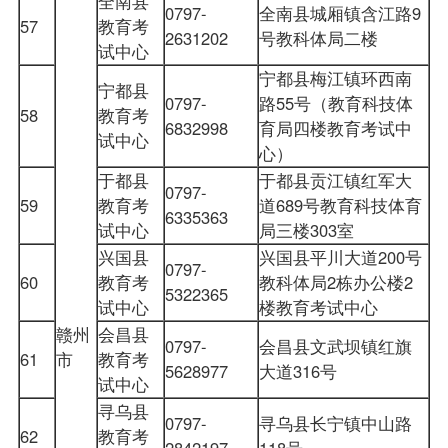
全南县
0797-
全南县城厢镇含江路9
57
教育考
2631202
号教科体局二楼
试中心
宁都县梅江镇环西南
宁都县
0797-
路55号（教育科技体
58
教育考
6832998
育局四楼教育考试中
试中心
心）
于都县
于都县贡江镇红军大
0797-
59
教育考
道689号教育科技体育
6335363
试中心
局三楼303室
兴国县
兴国县平川大道200号
0797-
60
教育考
教科体局2栋办公楼2
5322365
试中心
楼教育考试中心
赣州
会昌县
0797-
会昌县文武坝镇红旗
61
市
教育考
5628977
大道316号
试中心
寻乌县
0797-
寻乌县长宁镇中山路
62
教育考
2842197
118号