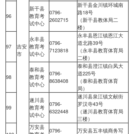
新干县金川镇环城南
新干县
0796-
路18号
96
教育考
2602715
（新干县教体局二
试中心
楼）
永丰县恩江镇恩江大
永丰县
0796-
道北路39号
97
吉安
教育考
7123818
（永丰县教育体育局
市
试中心
二楼）
泰和县澄江镇白凤大
泰和县
0796-
道225号
98
教育考
8638408
（泰和县教育体育
试中心
局）
遂川县泉江镇文献街
遂川县
0796-
罗汉寺43号
99
教育考
6322448
（遂川县教育体育局
试中心
三楼）
万安县
0796-
万安县五丰镇商务写