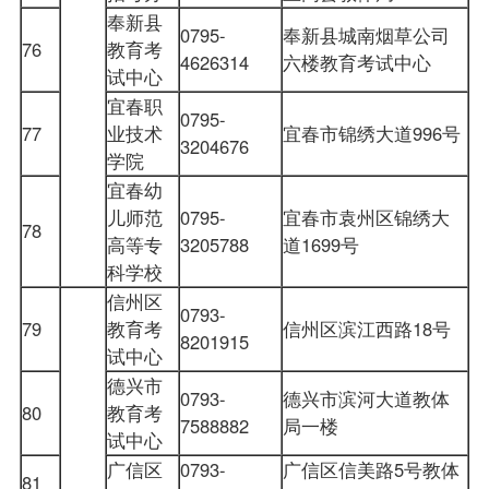
奉新县
0795-
奉新县城南烟草公司
76
教育考
4626314
六楼教育考试中心
试中心
宜春职
0795-
77
业技术
宜春市锦绣大道996号
3204676
学院
宜春幼
儿师范
0795-
宜春市袁州区锦绣大
78
高等专
3205788
道1699号
科学校
信州区
0793-
79
教育考
信州区滨江西路18号
8201915
试中心
德兴市
0793-
德兴市滨河大道教体
80
教育考
7588882
局一楼
试中心
广信区
0793-
广信区信美路5号教体
81