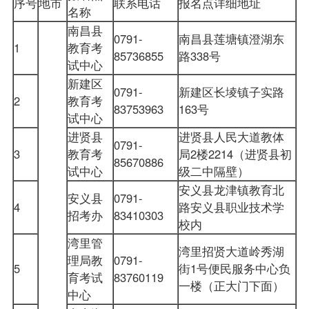
序号
地市
联系电话
报名点详细地址
名称
南昌县
0791-
南昌县莲塘镇澄湖东
1
教育考
85736855
路338号
试中心
新建区
0791-
新建区长堎镇子实路
2
教育考
83753963
163号
试中心
进贤县
进贤县人民大道教体
0791-
3
教育考
局2楼2214（进贤县初
85670886
试中心
级二中隔壁）
安义县龙津镇教育北
安义县
0791-
4
路安义县职业技术学
招考办
83410303
校内
湾里管
湾里招贤大道岭秀湖
理局教
0791-
5
街1号便民服务中心负
育考试
83760119
一楼（正大门下面）
中心