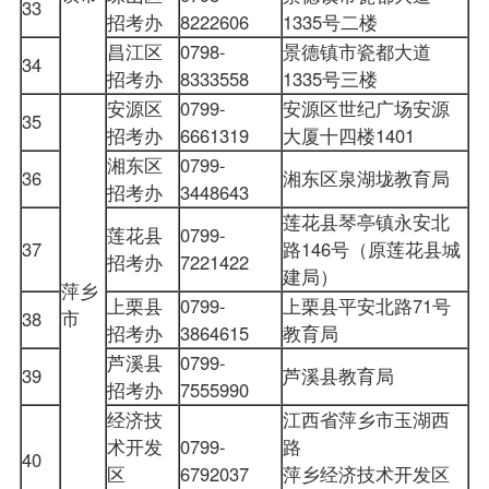
33
招考办
8222606
1335号二楼
昌江区
0798-
景德镇市瓷都大道
34
招考办
8333558
1335号三楼
安源区
0799-
安源区世纪广场安源
35
招考办
6661319
大厦十四楼1401
湘东区
0799-
36
湘东区泉湖垅教育局
招考办
3448643
莲花县琴亭镇永安北
莲花县
0799-
37
路146号（原莲花县城
招考办
7221422
建局）
萍乡
上栗县
0799-
上栗县平安北路71号
市
38
招考办
3864615
教育局
芦溪县
0799-
39
芦溪县教育局
招考办
7555990
经济技
江西省萍乡市玉湖西
术开发
0799-
路
40
区
6792037
萍乡经济技术开发区