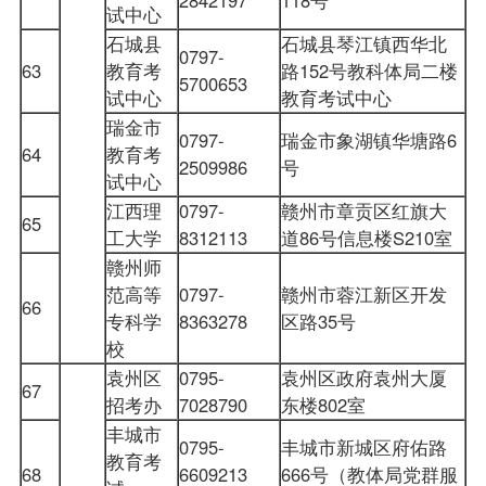
试中心
石城县
石城县琴江镇西华北
0797-
63
教育考
路152号教科体局二楼
5700653
试中心
教育考试中心
瑞金市
0797-
瑞金市象湖镇华塘路6
64
教育考
2509986
号
试中心
江西理
0797-
赣州市章贡区红旗大
65
工大学
8312113
道86号信息楼S210室
赣州师
范高等
0797-
赣州市蓉江新区开发
66
专科学
8363278
区路35号
校
袁州区
0795-
袁州区政府袁州大厦
67
招考办
7028790
东楼802室
丰城市
0795-
丰城市新城区府佑路
教育考
68
6609213
666号（教体局党群服