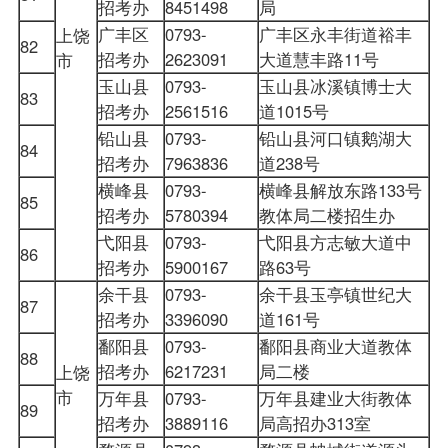
招考办
8451498
局
广丰区
0793-
广丰区永丰街道裕丰
上饶
82
招考办
2623091
大道慧丰路11号
市
玉山县
0793-
玉山县冰溪镇博士大
83
招考办
2561516
道1015号
铅山县
0793-
铅山县河口镇鹅湖大
84
招考办
7963836
道238号
横峰县
0793-
横峰县解放东路133号
85
招考办
5780394
教体局二楼招生办
弋阳县
0793-
弋阳县方志敏大道中
86
招考办
5900167
路63号
余干县
0793-
余干县玉亭镇世纪大
87
招考办
3396090
道161号
鄱阳县
0793-
鄱阳县商业大道教体
88
招考办
6217231
局二楼
上饶
市
万年县
0793-
万年县建业大街教体
89
招考办
3889116
局高招办313室