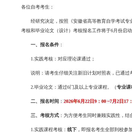
各位自考考生：
经研究决定，按照《安徽省高等教育自学考试专业
考核和毕业论文（设计）考核报名工作将于6月份启
一、
报名条件
：
1.实践考核：对应理论课通过；
说明：请考生仔细关注新旧计划对照表，已通过
2.毕业论文：通过6门及以上专业课程。（
专业
课
二、
报名时间
：
202
6
年6月
22
日9：00 ~
7
月
2
日17：
三
、
考核方式
：为方便考生同时兼顾实践性，结
1.实践课程考核：
线下
，即报名考生全部到校参