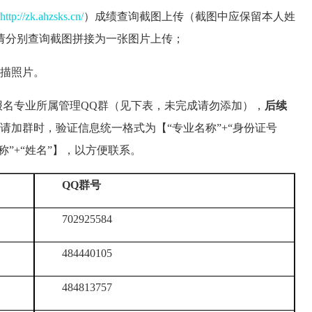
http://zk.ahzsks.cn/
）成绩查询截图上传（截图中应保留本人姓
请分别查询截图拼接为一张图片上传；
扫描照片。
报名专业所属管理QQ群（见下表，未完成请勿添加），
后续
请加群时，验证信息统一格式为【“专业名称”+“身份证号
称”+“姓名”】，以方便联系。
QQ群号
702925584
484440105
484813757