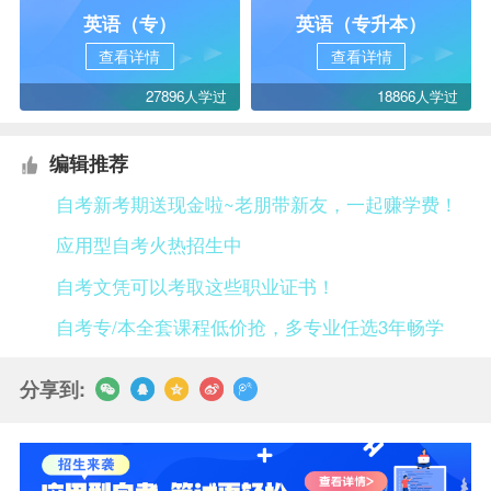
英语（专）
英语（专升本）
查看详情
查看详情
27896人学过
18866人学过
编辑推荐
自考新考期送现金啦~老朋带新友，一起赚学费！
应用型自考火热招生中
自考文凭可以考取这些职业证书！
自考专/本全套课程低价抢，多专业任选3年畅学
分享到: