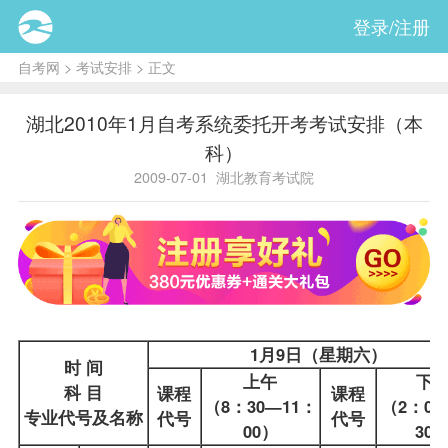
登录/注册
自考网
>
考试安排
> 正文
湖北2010年1月自考系统委托开考考试安排（本
科）
2009-07-01
湖北教育考试院
1月9日（星期六）
时 间
上午
下
科 目
课程
课程
（8：30—11：
（2：00
专业代号及名称
代号
代号
00）
30