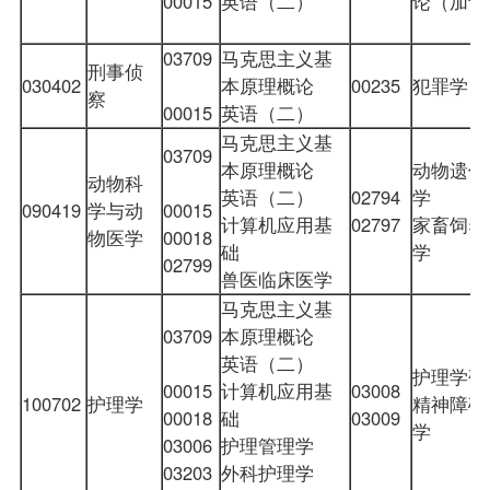
00015
英语（二）
论（加试
03709
马克思主义基
刑事侦
030402
本原理概论
00235
犯罪学（
察
00015
英语（二）
马克思主义基
03709
本原理概论
动物遗传
动物科
英语（二）
02794
学
090419
学与动
00015
计算机应用基
02797
家畜饲养
物医学
00018
础
学
02799
兽医临床医学
马克思主义基
03709
本原理概论
英语（二）
护理学研
00015
计算机应用基
03008
100702
护理学
精神障碍
00018
础
03009
学
03006
护理管理学
03203
外科护理学