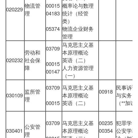
物流管
00015
概率论与数理
020229
理
04183
统计（经管
类）
05374
物流企业财务
管理
马克思主义基
03709
劳动和
本原理概论
020232
社会保
英语（二）
00015
障
人力资源管理
00147
（一）
03709
马克思主义基
民事诉讼
监所管
00918
030109
本原理概论
与实务（
理
00015
英语（二）
（**加试
03709
马克思主义基
00235
犯罪学（
公安管
030401
本原理概论
00354
公安学基
理