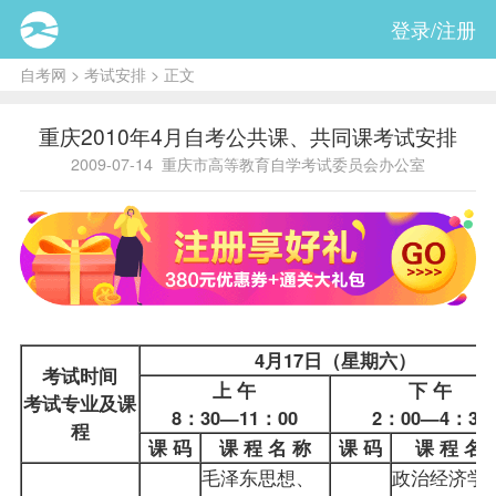
登录/注册
自考网
>
考试安排
> 正文
重庆2010年4月自考公共课、共同课考试安排
2009-07-14
重庆市高等教育自学考试委员会办公室
4月17日（星期六）
考试时间
上 午
下 午
考试专业及课
8：30—11：00
2：00—4：30
程
课 码
课 程 名 称
课 码
课 程 名 
毛泽东思想、
政治经济学