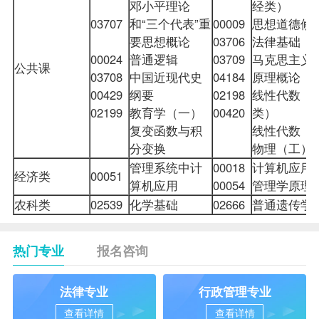
邓小平理论
经类）
03707
和“三个代表”重
00009
思想道德修
要思想概论
03706
法律基础
00024
普通逻辑
03709
马克思主义
公共课
03708
中国近现代史
04184
原理概论
00429
纲要
02198
线性代数（
02199
教育学（一）
00420
类）
复变函数与积
线性代数
分变换
物理（工）
管理系统中计
00018
计算机应用
经济类
00051
算机应用
00054
管理学原理
农科类
02539
化学基础
02666
普通遗传学
热门专业
报名咨询
法律专业
行政管理专业
查看详情
查看详情