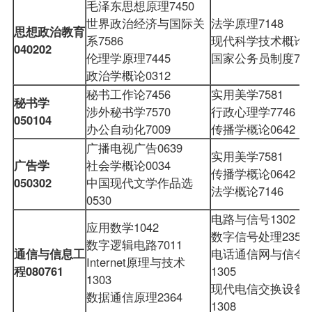
毛泽东思想原理7450
世界政治经济与国际关
法学原理7148
思想政治教育
系7586
现代科学技术概论77
040202
伦理学原理7445
国家公务员制度72
政治学概论
0312
秘书工作论7456
实用美学7581
秘书学
涉外秘书学7570
行政心理学7746
050104
办公自动化7009
传播学概论
0642
广播电视广告0639
实用美学7581
广告学
社会学概论0034
传播学概论0642
050302
中国现代文学作品选
法学概论
7146
0530
电路与信号1302
应用数学1042
数字信号处理2356
数字逻辑电路7011
通信与信息工
电话通信网与信令
Internet原理与技术
程
080761
1305
1303
现代电信交换设备
数据通信原理2364
1308