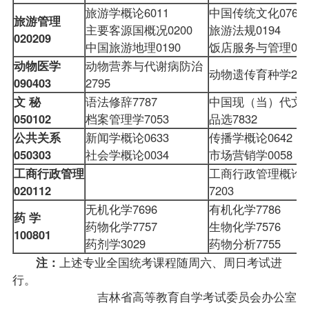
旅游学概论6011
中国传统文化0769
旅游管理
主要客源国概况0200
旅游法规0194
020209
中国旅游地理0190
饭店服务与管理01
动物医学
动物营养与代谢病防治
动物遗传育种学27
090403
2795
文
秘
语法修辞7787
中国现（当）代文
050102
档案管理学7053
品选7832
公共关系
新闻学概论
0633
传播学概论0642
050303
社会学概论0034
市场营销学
0058
工商行政管理
工商行政管理概论
020112
7203
无机化学7696
有机化学7786
药
学
药物化学7757
生物化学7576
100801
药剂学3029
药物分析7755
注：
上述专业全国统考
课程
随周六、周日考试进
行。
吉林省高等教育自学考试委员会办公室