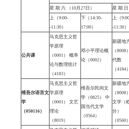
星 期 六 （10月27日）
星 期 
上（9:00-
下（14:30-
上（9:00
-11:30）
17:00）
-11:3
马克思主义哲
新疆地
学原理
邓小平理论概
（800
公共课
（0001） 概率
论（0002）
代数
论与数理统计
（418
（4183）
马克思主义哲
新疆地
维吾尔民间文
维吾尔语言文
学原理
（8008
学（0825） 中
学
（0001） 文艺
文学（
国当代文学
（050116）
理论
分）
（0564）
（8019）
（056