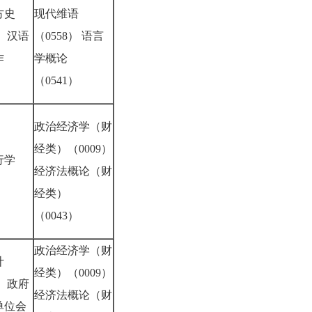
方史
现代维语
） 汉语
（0558） 语言
作
学概论
8）
（0541）
政治经济学（财
经类）（0009）
行学
经济法概论（财
6）
经类）
（0043）
政治经济学（财
计
经类）（0009）
） 政府
经济法概论（财
单位会