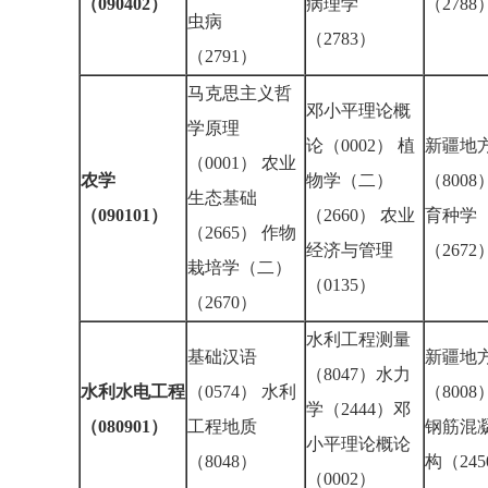
（090402）
病理学
（278
虫病
（2783）
（2791）
马克思主义哲
邓小平理论概
学原理
论（0002） 植
新疆地
（0001） 农业
农学
物学（二）
（8008
生态基础
（090101）
（2660） 农业
育种学
（2665） 作物
经济与管理
（267
栽培学（二）
（0135）
（2670）
水利工程测量
基础汉语
新疆地
（8047）水力
水利水电工程
（0574） 水利
（8008
学（2444）邓
（080901）
工程地质
钢筋混
小平理论概论
（8048）
构（24
（0002）