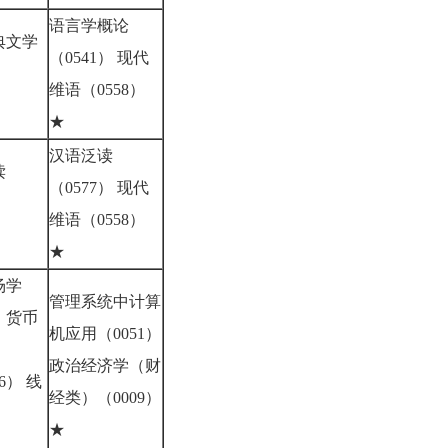
语言学概论
典文学
（0541） 现代
维语（0558）
6）
★
汉语泛读
读
（0577） 现代
维语（0558）
2）
★
场学
管理系统中计算
7）货币
机应用（0051）
政治经济学（财
6） 线
经类）（0009）
★
4）