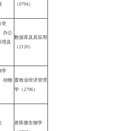
础
（0794）
7）
方史
） 办公
数据库及其应用
原理及
（2120）
6）
物学
） 动物
畜牧业经济管理
学（2796）
3）
论
兽医微生物学