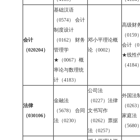
基础汉语
（0574） 会计
高级财
制度设计
（0159
会计
（0162） 财务
邓小平理论概
会计（0
（020204）
管理学
论（0002）
★线性
★（0067）概
（418
率论与数理统
计（4183）
公司法
外国法
金融法
（0227）法律
法律
（0263
（5678） 合同
文书写作
（030106）
家庭法
法（0230）
（0262）票据
（568
法（0257）