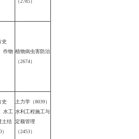
8）
（2785）
方史
） 作物
植物病虫害防治
（2674）
2）
方史
土力学（8039）
） 水工
水利工程施工与
凝土结
定额管理
50）
（2453）