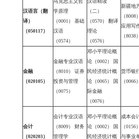
马克思主义哲
汉语精读
新疆地
汉语言（翻
学原理
（二）
（8008
译）
（0001） 基础
（0570） 翻译
应用写
（050117）
汉语
理论
（803
（0574）
（0576）
邓小平理论概
金融专业汉语
论（0002） 国
金融
（8010） 证券
民经济统计概
货币银
（020105）
投资与管理
论（0065） 国
（006
（0075）
际金融
（0076）
会计专业汉语
邓小平理论概
成本会
会计
（8009） 财务
论（0002） 国
（0156
（020203）
管理学
民经济统计概
与事业