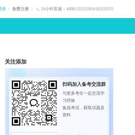
登录
免费注册
24小时客服：4008135555/010-82335555
关注添加
扫码加入备考交流群
与更多考生一起交流学
习经验
备战考试，获取试题及
资料