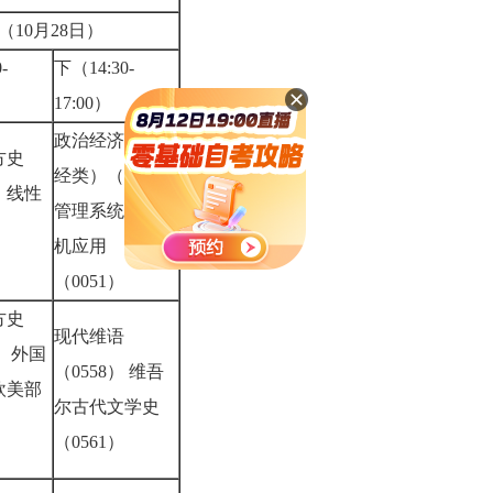
日（10月28日）
-
下（14:30-
0）
17:00）
政治经济学（财
方史
经类）（0009）
8）线性
管理系统中计算
机应用
4）
（0051）
方史
现代维语
） 外国
（0558） 维吾
欧美部
尔古代文学史
（0561）
0）