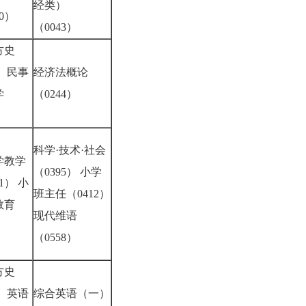
经类）
70）
（0043）
方史
） 民事
经济法概论
学
（0244）
3）
科学·技术·社会
学教学
（0395） 小学
1） 小
班主任（0412）
教育
现代维语
8）
（0558）
方史
） 英语
综合英语（一）