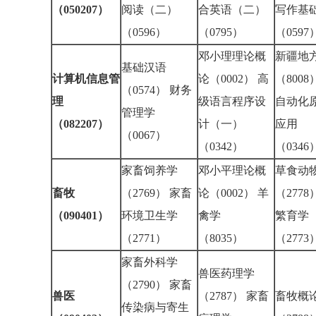
（050207）
阅读（二）
合英语（二）
写作基
（0596）
（0795）
（059
邓小理理论概
新疆地
基础汉语
计算机信息管
论（0002） 高
（8008
（0574） 财务
理
级语言程序设
自动化
管理学
（082207）
计（一）
应用
（0067）
（0342）
（034
家畜饲养学
邓小平理论概
草食动
畜牧
（2769） 家畜
论（0002） 羊
（2778
（090401）
环境卫生学
禽学
繁育学
（2771）
（8035）
（277
家畜外科学
兽医药理学
（2790） 家畜
兽医
（2787） 家畜
畜牧概
传染病与寄生