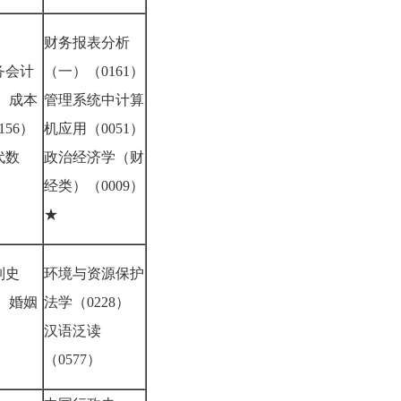
财务报表分析
务会计
（一）（0161）
） 成本
管理系统中计算
156）
机应用（0051）
代数
政治经济学（财
4）
经类）（0009）
★
制史
环境与资源保护
） 婚姻
法学（0228）
汉语泛读
0）
（0577）