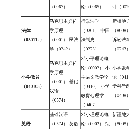
（0067）
论（0065）
计（00
马克思主义哲
行政法学
新疆地
法律
学原理
（0261） 中国
（8008
（030112）
（0001） 民法
法制史
诉讼法
学（0242）
（0223）
（024
邓小平理论概
马克思主义哲
论（0002） 小
小学数
学原理
小学教育
学语文教学论
论（041
（0001） 基础
（040103）
（0410） 小学
学科学
汉语
教育心理学
（040
（0574）
（0407）
基础汉语
邓小理理论概
新疆地
英语
（0574） 英语
论（0002） 综
（8008