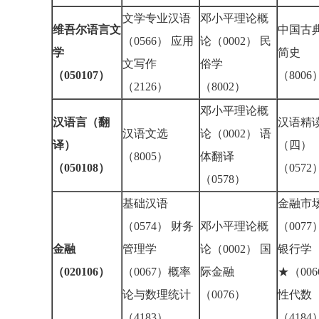
文学专业汉语
邓小平理论概
维吾尔语言文
中国古
（0566） 应用
论（0002） 民
学
简史
文写作
俗学
（050107）
（800
（2126）
（8002）
邓小平理论概
汉语言（翻
汉语精
汉语文选
论（0002） 语
译）
（四）
（8005）
体翻译
（050108）
（057
（0578）
基础汉语
金融市
（0574） 财务
邓小平理论概
（007
金融
管理学
论（0002） 国
银行学
（020106）
（0067）概率
际金融
★（006
论与数理统计
（0076）
性代数
（4183）
（418