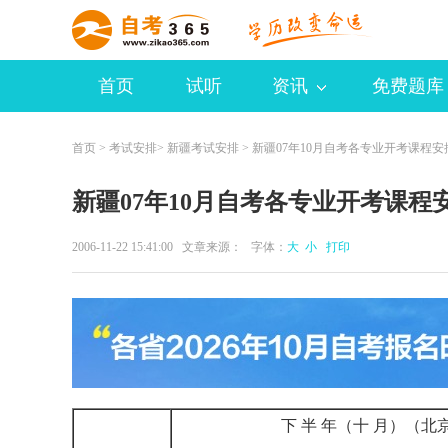
首页
试听
资讯
免费题库
首页
>
考试安排
>
新疆考试安排
> 新疆07年10月自考各专业开考课程
新疆07年10月自考各专业开考课
2006-11-22 15:41:00 文章来源： 字体：
大
小
打印
下 半 年（十 月）（北