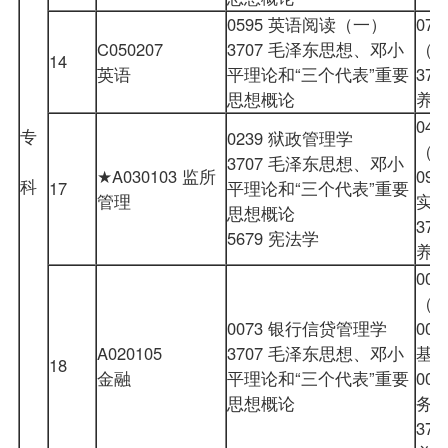
0595 英语阅读（一）
07
C050207
3707 毛泽东思想、邓小
（
14
英语
平理论和“三个代表”重要
37
思想概论
养
04
专
0239 狱政管理学
（
3707 毛泽东思想、邓小
★A030103 监所
09
科
17
平理论和“三个代表”重要
管理
实
思想概论
37
5679 宪法学
养
00
（
0073 银行信贷管理学
00
A020105
3707 毛泽东思想、邓小
基
18
金融
平理论和“三个代表”重要
00
思想概论
务
37