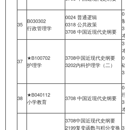
03
0024 普通逻辑
B030302
制
35
0318 公共政策
行政管理学
37
3708 中国近现代史纲要
本
37
本
★B100702
3708中国近现代史纲要
00
37
护理学
3202内科护理学（二）
础
32
（
04
★B040112
理
38
3708 中国近现代史纲要
小学教育
37
本
3708中国近现代史纲要
2199复变函数与积分变换
37