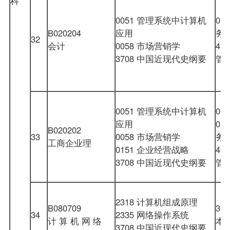
科
0051 管理系统中计算机
01
B020204
应用
务
32
会计
0058 市场营销学
41
3708 中国近现代史纲要
管
0051 管理系统中计算机
00
应用
01
B020202
33
0058 市场营销学
务
工商企业理
0151 企业经营战略
41
3708 中国近现代史纲要
管
2318 计算机组成原理
B080709
37
34
2335 网络操作系统
计 算 机 网 络
本
3708 中国近现代史纲要