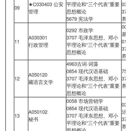
★C030403 公安
平理论和“三个代表”重要
03
09
管理
思想概论
37
5679 宪法学
养
00
0292 市政学
基
A030301
3707 毛泽东思想、邓小
11
01
行政管理
平理论和“三个代表”重要
37
思想概论
养
4963古词·词藻
0854 现代汉语基础
75
A050120
12
3707 毛泽东思想、邓小
37
藏语言文学
平理论和“三个代表”重要
养
思想概论
0058 市场营销学
03
0854 现代汉语基础
A050102
治
13
3707 毛泽东思想、邓小
秘书
37
平理论和“三个代表”重要
养
思想概论