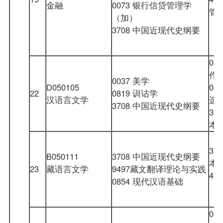
金融
0073 银行信贷管理学
管
（加）
3708 中国近现代史纲要
05
作
0037 美学
D050105
08
22
0819 训诂学
汉语言文学
选
3708 中国近现代史纲要
37
本
37
B050111
3708 中国近现代史纲要
本
23
藏语言文学
9497藏文翻译理论与实践
49
0854 现代汉语基础
（
08