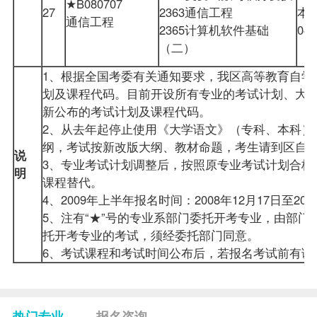
★B080707
27
2363通信工程
本
通信工程
2365计算机软件基础
04
（二）
1、根据全国考委有关通知要求，我区高等教育自学考
划及课程代码。目前开设所有专业的考试计划、大
新公布的考试计划及课程代码。
2、从去年起停止使用《大学语文》（专科、本科）
纲，考试按新改版大纲、教材命题，考生请到区自
说
3、专业考试计划调整后，按照原专业考试计划合格
明
课程替代。
4、2009年上半年报名时间：2008年12月17日至200
5、注有“★”号的专业系部门委托开考专业，由部
托开考专业的考试，须经委托部门同意。
6、考试课程和考试时间公布后，若报名考试前有调
热门专业
报名咨询