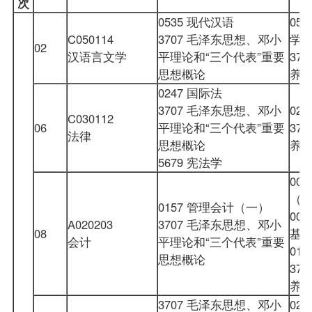
次
0535 现代汉语
053
C050114
3707 毛泽东思想、邓小
学
02
汉语言文学
平理论和“三个代表”重要
370
思想概论
养
0247 国际法
3707 毛泽东思想、邓小
02
C030112
06
平理论和“三个代表”重要
37
法律
思想概论
养
5679 宪法学
000
（
0157 管理会计（一）
00
A020203
3707 毛泽东思想、邓小
08
基
会计
平理论和“三个代表”重要
01
思想概论
37
养
3707 毛泽东思想、邓小
02