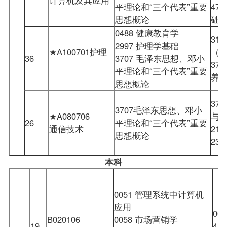
平理论和“三个代表”重要
47
思想概论
础
0488 健康教育学
31
2997 护理学基础
★A100701护理
（
36
3707 毛泽东思想、邓小
37
平理论和“三个代表”重要
养
思想概论
37
3707毛泽东思想、邓小
★A080706
与
26
平理论和“三个代表”重要
通信技术
21
思想概论
23
本科
0051
管理系统中计算机
应用
00
B020106
0058 市场营销学
19
41