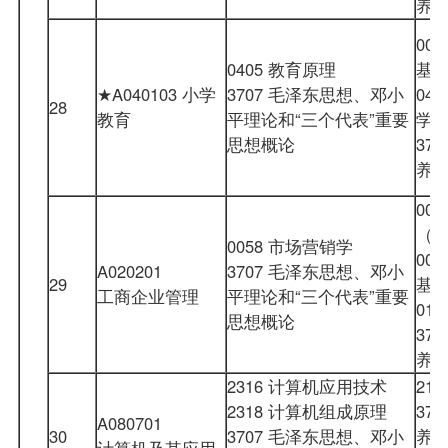
养
00
0405 教育原理
基
★A040103 小学
3707 毛泽东思想、邓小
04
28
教育
平理论和“三个代表”重要
学
思想概论
37
养
00
（
0058 市场营销学
00
A020201
3707 毛泽东思想、邓小
29
基
工商企业管理
平理论和“三个代表”重要
01
思想概论
37
养
2316 计算机应用技术
21
2318 计算机组成原理
37
A080701
30
3707 毛泽东思想、邓小
养
计算机及其应用