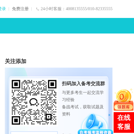
登录
免费注册
24小时客服：4008135555/010-82335555
关注添加
扫码加入备考交流群
与更多考生一起交流学
习经验
备战考试，获取试题及
资料