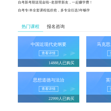
自考新考期送现金啦~老朋带新友，一起赚学费！
自考专/本全套课程低价抢，多专业任选3年畅学
热门课程
报名咨询
中国近现代史纲要
马克思
查看详情
14888人已购买
思想道德与法治
英
查看详情
22999人已购买