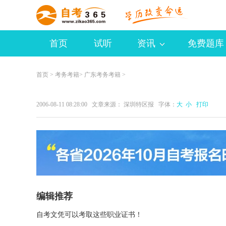
首页
试听
资讯
免费题库
首页
>
考务考籍
>
广东考务考籍
>
2006-08-11 08:28:00 文章来源： 深圳特区报 字体：
大
小
打印
编辑推荐
自考文凭可以考取这些职业证书！