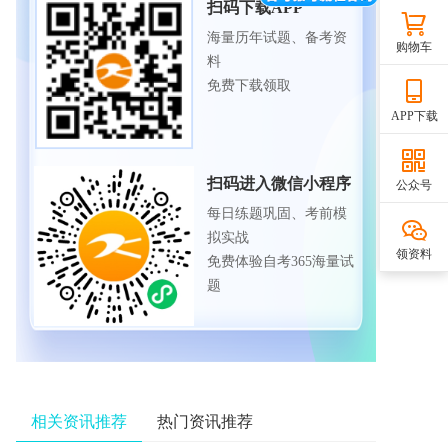
扫码下载APP
海量历年试题、备考资
购物车
料
免费下载领取
APP下载
扫码进入微信小程序
公众号
每日练题巩固、考前模
拟实战
领资料
免费体验自考365海量试
题
相关资讯推荐
热门资讯推荐