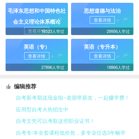
毛泽东思想和中国特色社
思想道德与法治
查看详情
会主义理论体系概论
查看详情
16523人学过
29956人学过
英语（专）
英语（专升本）
查看详情
查看详情
27896人学过
18866人学过
编辑推荐
自考新考期送现金啦~老朋带新友，一起赚学费！
应用型自考火热招生中
自考文凭可以考取这些职业证书！
自考专/本全套课程低价抢，多专业任选3年畅学