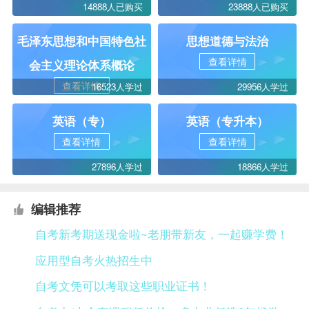
14888人已购买
23888人已购买
毛泽东思想和中国特色社
思想道德与法治
查看详情
会主义理论体系概论
查看详情
16523人学过
29956人学过
英语（专）
英语（专升本）
查看详情
查看详情
27896人学过
18866人学过
编辑推荐
自考新考期送现金啦~老朋带新友，一起赚学费！
应用型自考火热招生中
自考文凭可以考取这些职业证书！