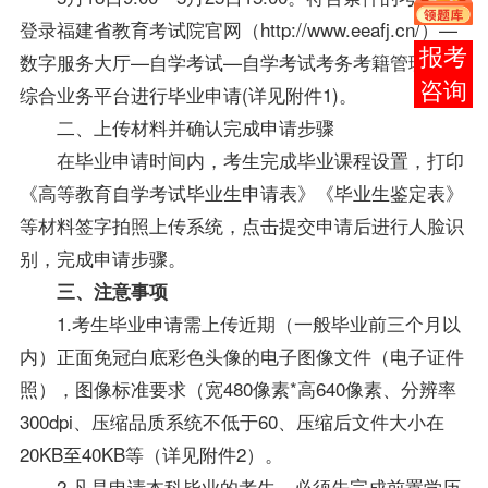
登录福建省教育考试院官网（
http://www.eeafj.cn/
）—
报考
数字服务大厅—自学考试—自学考试考务考籍管理系统
咨询
综合业务平台进行毕业申请(详见附件1)。
二、上传材料并确认完成申请步骤
在毕业申请时间内，考生完成毕业课程设置，打印
《高等教育自学考试
毕业生
申请表》《
毕业生
鉴定表》
等材料签字拍照上传系统，点击提交申请后进行人脸识
别，完成申请步骤。
三、注意事项
1.考生毕业申请需上传近期（一般毕业前三个月以
内）正面免冠白底彩色头像的电子图像文件（电子证件
照），图像标准要求（宽480像素*高640像素、分辨率
300dpi、压缩品质系统不低于60、压缩后文件大小在
20KB至40KB等（详见附件2）。
2.凡是申请本科毕业的考生，必须先完成前置学历