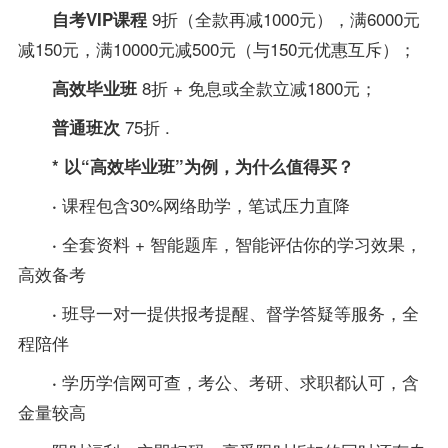
9折（全款再减1000元），满6000元
自考VIP课程
减150元，满10000元减500元（与150元优惠互斥）；
8折 + 免息或全款立减1800元；
高效毕业班
75折 .
普通班次
* 以“高效毕业班”为例，为什么值得买？
课程包含30%网络助学，笔试压力直降
·
全套
资料
+ 智能题库，智能评估你的学习效果，
·
高效
备考
班导一对一提供报考提醒、督学答疑等服务，全
·
程陪伴
学历学信网可查，考公、考研、求职都认可，含
·
金量较高