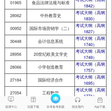
01965
食品法律法规与标准
1842）
考试大纲（高纲
28062
中外教育史
1830）
考试大纲（高纲
00952
国际市场营销学（二）
1827）
考试大纲（高纲
30448
会计信息系统
1740）
考试大纲（高纲
28956
20世纪欧美文学史
1749）
考试大纲（高纲
28066
小学创造教育
1757）
考试大纲（高纲
27184
国际经济合作
1695）
考试大纲（高纲
27054
工程数学
1771）
考试大纲（高纲
11002
公司法与企业法
选课中心
试题下载
自考备考刷题
报名预约
App下载
1729）