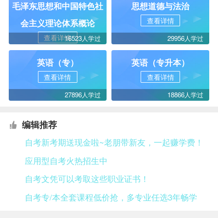
毛泽东思想和中国特色社
思想道德与法治
查看详情
会主义理论体系概论
查看详情
16523人学过
29956人学过
英语（专）
英语（专升本）
查看详情
查看详情
27896人学过
18866人学过
编辑推荐
自考新考期送现金啦~老朋带新友，一起赚学费！
应用型自考火热招生中
自考文凭可以考取这些职业证书！
自考专/本全套课程低价抢，多专业任选3年畅学