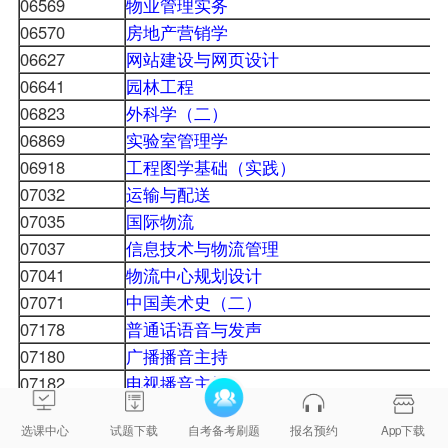
06569
物业管理实务
06570
房地产营销学
06627
网站建设与网页设计
06641
园林工程
06823
外科学（二）
06869
实验室管理学
06918
工程图学基础（实践）
07032
运输与配送
07035
国际物流
07037
信息技术与物流管理
07041
物流中心规划设计
07071
中国美术史（二）
07178
普通话语音与发声
07180
广播播音主持
07182
电视播音主持
07184
形象造型与形体
选课中心
试题下载
自考备考刷题
报名预约
App下载
07191
视觉文化与传播