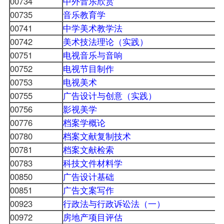
00734
中外音乐欣赏
00735
音乐教育学
00741
中学美术教学法
00742
美术技法理论（实践）
00751
电视音乐与音响
00752
电视节目制作
00753
电视美术
00755
广告设计与创意（实践）
00756
影视美学
00776
档案学概论
00780
档案文献复制技术
00781
档案文献检索
00783
科技文件材料学
00850
广告设计基础
00851
广告文案写作
00923
行政法与行政诉讼法（一）
00972
房地产项目评估