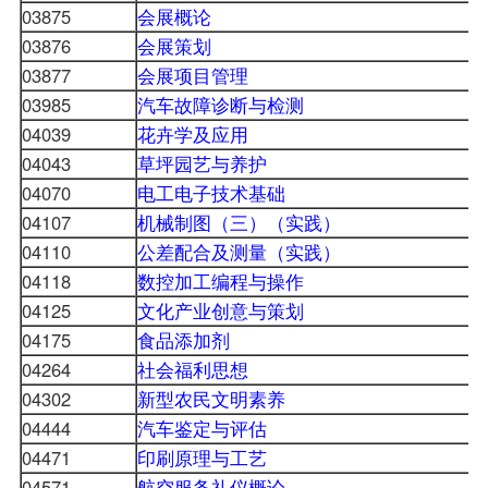
03875
会展概论
03876
会展策划
03877
会展项目管理
03985
汽车故障诊断与检测
04039
花卉学及应用
04043
草坪园艺与养护
04070
电工电子技术基础
04107
机械制图（三）（实践）
04110
公差配合及测量（实践）
04118
数控加工编程与操作
04125
文化产业创意与策划
04175
食品添加剂
04264
社会福利思想
04302
新型农民文明素养
04444
汽车鉴定与评估
04471
印刷原理与工艺
04571
航空服务礼仪概论