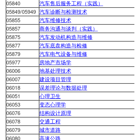
05840
汽车售后服务工程（实践）
05849/05949
汽车诊断与检测技术
05855
汽车维修技术
05857
商务沟通与谈判（实践）
05875
汽车发动机构造与维修
05877
汽车底盘构造与检修
05879
汽车电气设备与维修
05977
房地产市场学
06006
地基处理技术
06007
建设项目管理
06018
误差理论与数据处理
06051
心理卫生
06053
变态心理学
06076
结构设计原理
06078
交通工程
06079
城市道路
06080
高速公路