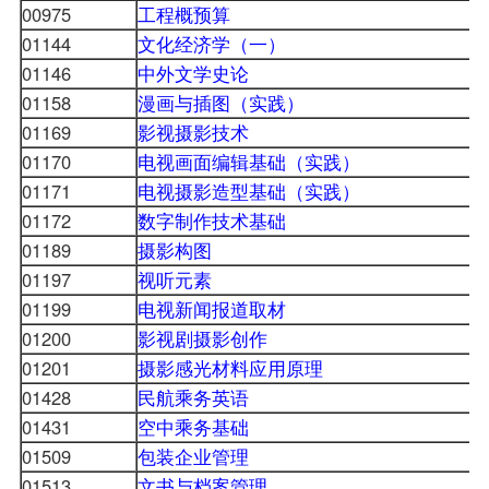
00975
工程概预算
01144
文化经济学（一）
01146
中外文学史论
01158
漫画与插图（实践）
01169
影视摄影技术
01170
电视画面编辑基础（实践）
01171
电视摄影造型基础（实践）
01172
数字制作技术基础
01189
摄影构图
01197
视听元素
01199
电视新闻报道取材
01200
影视剧摄影创作
01201
摄影感光材料应用原理
01428
民航乘务英语
01431
空中乘务基础
01509
包装企业管理
01513
文书与档案管理