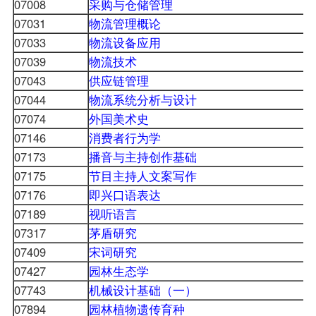
07008
采购与仓储管理
07031
物流管理概论
07033
物流设备应用
07039
物流技术
07043
供应链管理
07044
物流系统分析与设计
07074
外国美术史
07146
消费者行为学
07173
播音与主持创作基础
07175
节目主持人文案写作
07176
即兴口语表达
07189
视听语言
07317
茅盾研究
07409
宋词研究
07427
园林生态学
07743
机械设计基础（一）
07894
园林植物遗传育种